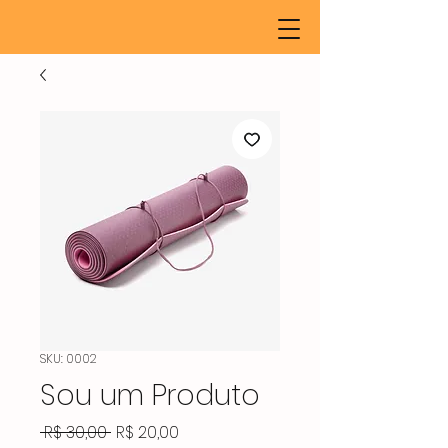
SKU: 0002
Sou um Produto
Preço
Preço
 R$ 30,00 
R$ 20,00