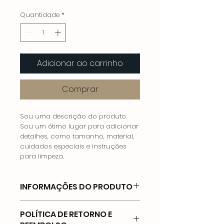
normal
promocional
Quantidade
*
Adicionar ao carrinho
Comprar
Sou uma descrição do produto.
Sou um ótimo lugar para adicionar
detalhes, como tamanho, material,
cuidados especiais e instruções
para limpeza.
INFORMAÇÕES DO PRODUTO
Sou uma informação do produto.
POLÍTICA DE RETORNO E
Sou um ótimo lugar para adicionar