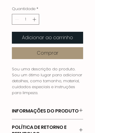
Quantidade
*
Adicionar ao carrinho
Comprar
Sou uma descrição do produto.
Sou um ótimo lugar para adicionar
detalhes, como tamanho, material,
cuidados especiais e instruções
para limpeza.
INFORMAÇÕES DO PRODUTO
Sou uma informação do produto.
POLÍTICA DE RETORNO E
Sou um ótimo lugar para adicionar